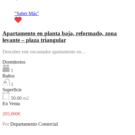
Destacado
"Saber Más"
Apartamento en planta baja, reformado, zona
levante – plaza triangular
Descubre este encantador apartamento en…
Dormitorios
1
Baños
1
Superficie
50.00
m2
En Venta
205,000€
Por
Departamento Comercial
Destacado