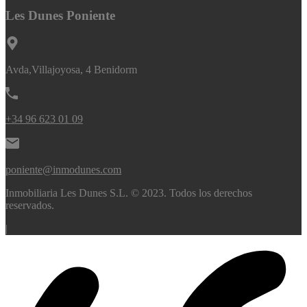
Les Dunes Poniente
Avda,Villajoyosa, 4 Benidorm
+34 96 623 01 09
poniente@inmodunes.com
Inmobiliaria Les Dunes S.L. © 2023. Todos los derechos
reservados.
|