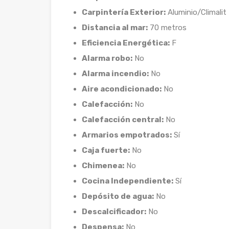
Carpintería Exterior:
Aluminio/Climalit
Distancia al mar:
70 metros
Eficiencia Energética:
F
Alarma robo:
No
Alarma incendio:
No
Aire acondicionado:
No
Calefacción:
No
Calefacción central:
No
Armarios empotrados:
Sí
Caja fuerte:
No
Chimenea:
No
Cocina Independiente:
Sí
Depósito de agua:
No
Descalcificador:
No
Despensa:
No