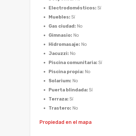
Electrodomésticos:
Sí
Muebles:
Sí
Gas ciudad:
No
Gimnasio:
No
Hidromasaje:
No
Jacuzzi:
No
Piscina comunitaria:
Sí
Piscina propia:
No
Solarium:
No
Puerta blindada:
Sí
Terraza:
Sí
Trastero:
No
Propiedad en el mapa