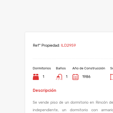
Refª Propiedad:
ILD2959
Dormitorios
Baños
Año de Construcción
S
1
1
1986
Descripción
Se vende piso de un dormitorio en Rincón de 
independiente, un dormitorio con armar