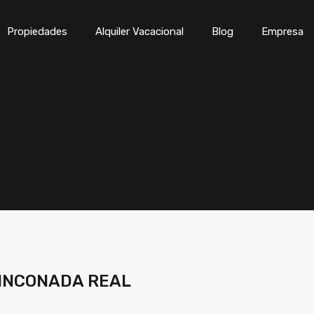
Inicio
Propiedades
Alqui
Propiedades
Alquiler Vacacional
Blog
Empresa
RINCONADA REAL