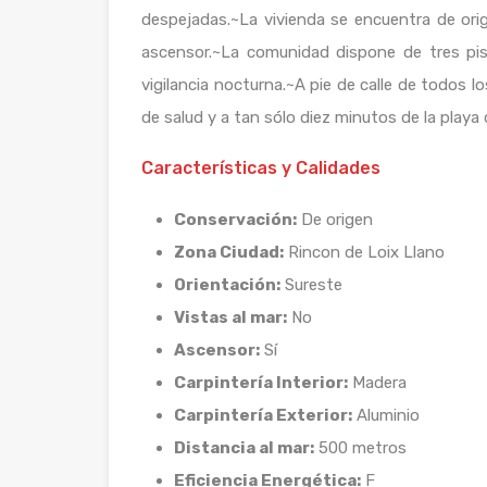
despejadas.~La vivienda se encuentra de ori
ascensor.~La comunidad dispone de tres pisc
vigilancia nocturna.~A pie de calle de todos 
de salud y a tan sólo diez minutos de la playa 
Características y Calidades
Conservación:
De origen
Zona Ciudad:
Rincon de Loix Llano
Orientación:
Sureste
Vistas al mar:
No
Ascensor:
Sí
Carpintería Interior:
Madera
Carpintería Exterior:
Aluminio
Distancia al mar:
500 metros
Eficiencia Energética:
F