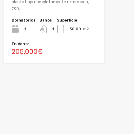
planta baja completamente reformado,
con…
Dormitorios
Baños
Superficie
1
50.00
m2
1
En Venta
205,000€