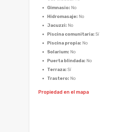
Gimnasio:
No
Hidromasaje:
No
Jacuzzi:
No
Piscina comunitaria:
Sí
Piscina propia:
No
Solarium:
No
Puerta blindada:
No
Terraza:
Sí
Trastero:
No
Propiedad en el mapa