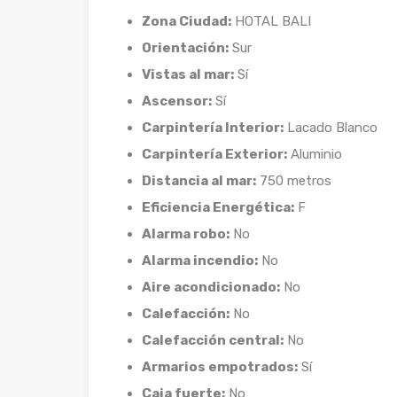
Zona Ciudad:
HOTAL BALI
Orientación:
Sur
Vistas al mar:
Sí
Ascensor:
Sí
Carpintería Interior:
Lacado Blanco
Carpintería Exterior:
Aluminio
Distancia al mar:
750 metros
Eficiencia Energética:
F
Alarma robo:
No
Alarma incendio:
No
Aire acondicionado:
No
Calefacción:
No
Calefacción central:
No
Armarios empotrados:
Sí
Caja fuerte:
No