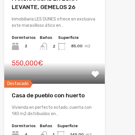
LEVANTE, GEMELOS 26
Inmobiliaria LES DUNES ofrece en exclusiva
este maravilloso ático en…
Dormitorios
Baños
Superficie
2
85.00
m2
2
550,000€
Destacado
Casa de pueblo con huerto
Vivienda en perfecto estado, cuenta con
140 m2 distribuidos en…
Dormitorios
Baños
Superficie
4
145.00
m2
1