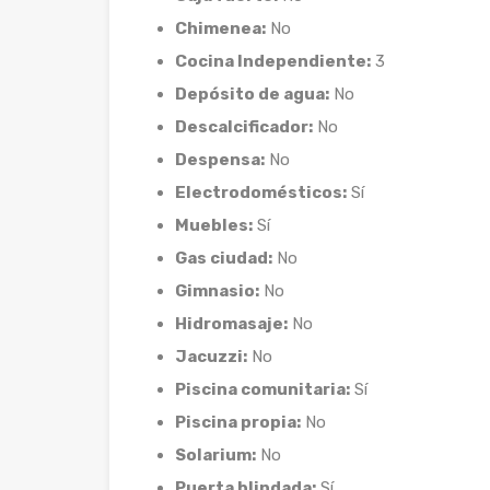
Chimenea:
No
Cocina Independiente:
3
Depósito de agua:
No
Descalcificador:
No
Despensa:
No
Electrodomésticos:
Sí
Muebles:
Sí
Gas ciudad:
No
Gimnasio:
No
Hidromasaje:
No
Jacuzzi:
No
Piscina comunitaria:
Sí
Piscina propia:
No
Solarium:
No
Puerta blindada:
Sí