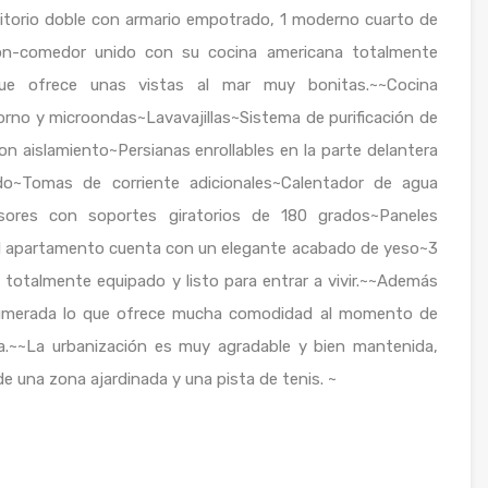
itorio doble con armario empotrado, 1 moderno cuarto de
n-comedor unido con su cocina americana totalmente
que ofrece unas vistas al mar muy bonitas.~~Cocina
rno y microondas~Lavavajillas~Sistema de purificación de
aislamiento~Persianas enrollables en la parte delantera
do~Tomas de corriente adicionales~Calentador de agua
sores con soportes giratorios de 180 grados~Paneles
el apartamento cuenta con un elegante acabado de yeso~3
 totalmente equipado y listo para entrar a vivir.~~Además
numerada lo que ofrece mucha comodidad al momento de
na.~~La urbanización es muy agradable y bien mantenida,
e una zona ajardinada y una pista de tenis. ~