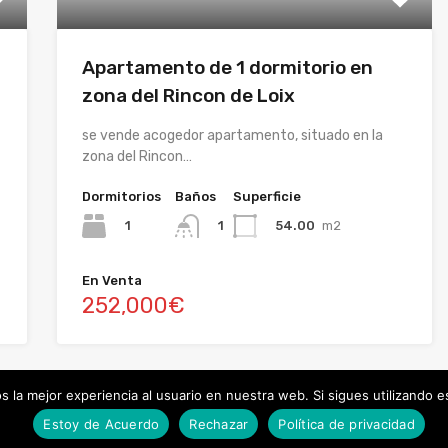
Apartamento de 1 dormitorio en
zona del Rincon de Loix
se vende acogedor apartamento, situado en la
zona del Rincon…
Dormitorios
Baños
Superficie
1
54.00
m2
1
En Venta
252,000€
 la mejor experiencia al usuario en nuestra web. Si sigues utilizando 
Estoy de Acuerdo
Rechazar
Política de privacidad