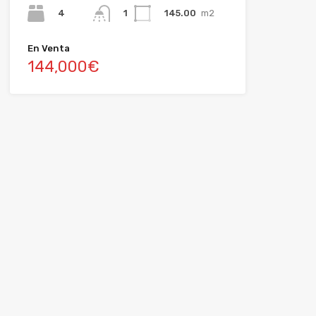
4
145.00
m2
1
En Venta
144,000€