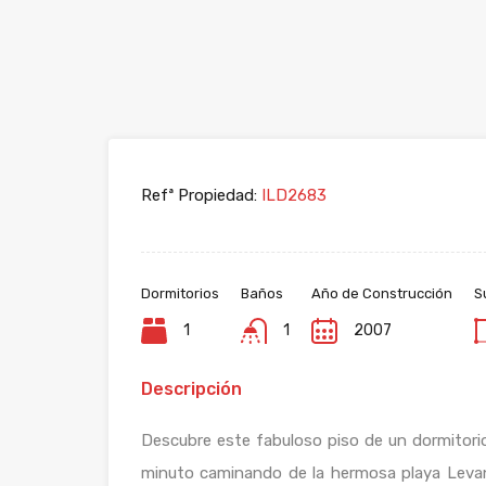
Refª Propiedad:
ILD2683
Dormitorios
Baños
Año de Construcción
S
1
1
2007
Descripción
Descubre este fabuloso piso de un dormitorio
minuto caminando de la hermosa playa Levan