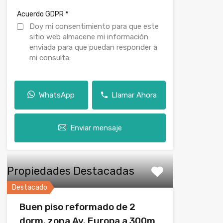
*
Acuerdo GDPR
Doy mi consentimiento para que este
sitio web almacene mi información
enviada para que puedan responder a
mi consulta.
WhatsApp
Llamar Ahora
Enviar mensaje
Propiedades Destacadas
Destacado
Buen piso reformado de 2
dorm. zona Av. Europa a 300m