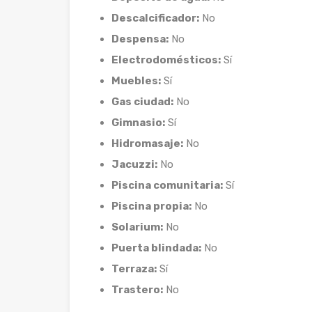
Descalcificador:
No
Despensa:
No
Electrodomésticos:
Sí
Muebles:
Sí
Gas ciudad:
No
Gimnasio:
Sí
Hidromasaje:
No
Jacuzzi:
No
Piscina comunitaria:
Sí
Piscina propia:
No
Solarium:
No
Puerta blindada:
No
Terraza:
Sí
Trastero:
No