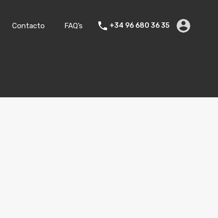
ler Vacacional
Blog
Empresa
Contacto
FAQ’s
Contacto
FAQ’s
+34 96 680 36 35