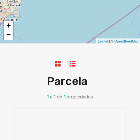
+
−
Leaflet
| ©
OpenStreetMap
Parcela
1
a
1
de
1
propiedades