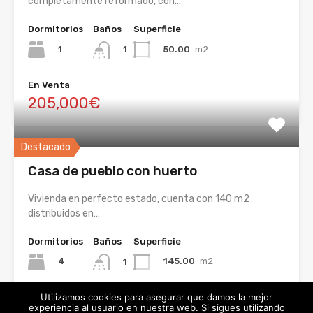
completamente reformado, con…
Dormitorios
Baños
Superficie
1
50.00
m2
1
En Venta
205,000€
Destacado
Casa de pueblo con huerto
Vivienda en perfecto estado, cuenta con 140 m2
distribuidos en…
Dormitorios
Baños
Superficie
4
145.00
m2
1
En Venta
Utilizamos cookies para asegurar que damos la mejor
experiencia al usuario en nuestra web. Si sigues utilizando