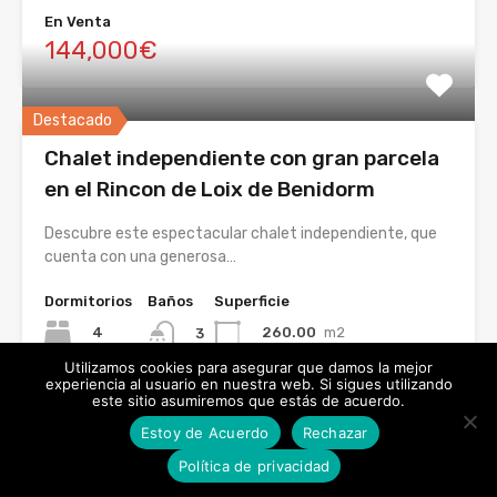
En Venta
144,000€
Destacado
Chalet independiente con gran parcela
en el Rincon de Loix de Benidorm
Descubre este espectacular chalet independiente, que
cuenta con una generosa…
Dormitorios
Baños
Superficie
4
260.00
m2
3
Utilizamos cookies para asegurar que damos la mejor
experiencia al usuario en nuestra web. Si sigues utilizando
945,000€
este sitio asumiremos que estás de acuerdo.
Estoy de Acuerdo
Rechazar
Política de privacidad