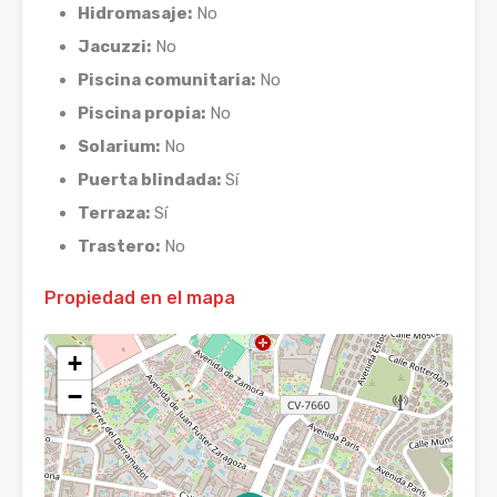
Hidromasaje:
No
Jacuzzi:
No
Piscina comunitaria:
No
Piscina propia:
No
Solarium:
No
Puerta blindada:
Sí
Terraza:
Sí
Trastero:
No
Propiedad en el mapa
+
−