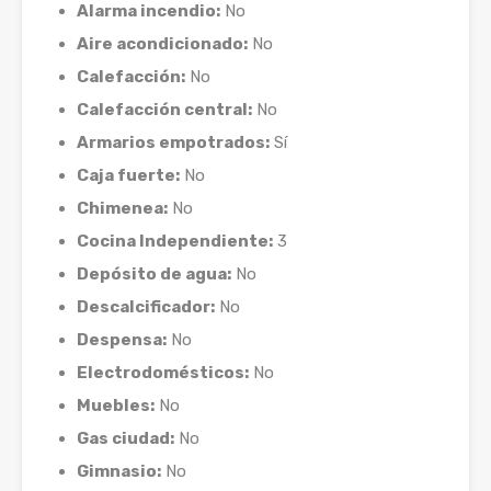
Alarma incendio:
No
Aire acondicionado:
No
Calefacción:
No
Calefacción central:
No
Armarios empotrados:
Sí
Caja fuerte:
No
Chimenea:
No
Cocina Independiente:
3
Depósito de agua:
No
Descalcificador:
No
Despensa:
No
Electrodomésticos:
No
Muebles:
No
Gas ciudad:
No
Gimnasio:
No