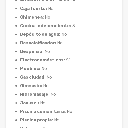
Armarios empotrados:
Sí
Caja fuerte:
No
Chimenea:
No
Cocina Independiente:
3
Depósito de agua:
No
Descalcificador:
No
Despensa:
No
Electrodomésticos:
Sí
Muebles:
No
Gas ciudad:
No
Gimnasio:
No
Hidromasaje:
No
Jacuzzi:
No
Piscina comunitaria:
No
Piscina propia:
No