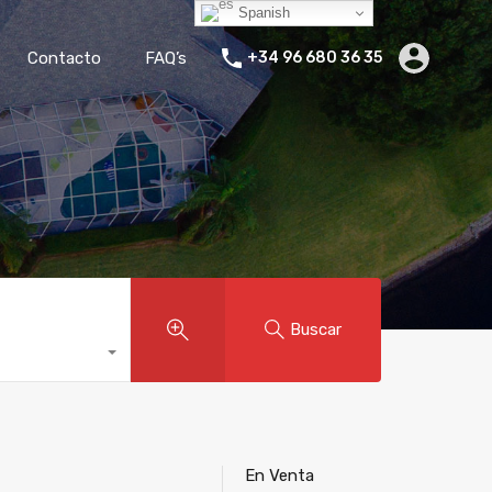
Spanish
ler Vacacional
Blog
Empresa
Contacto
FAQ’s
Contacto
FAQ’s
+34 96 680 36 35
Buscar
En Venta