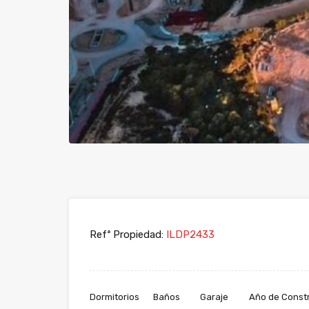
Refª Propiedad:
ILDP2433
Dormitorios
Baños
Garaje
Año de Const