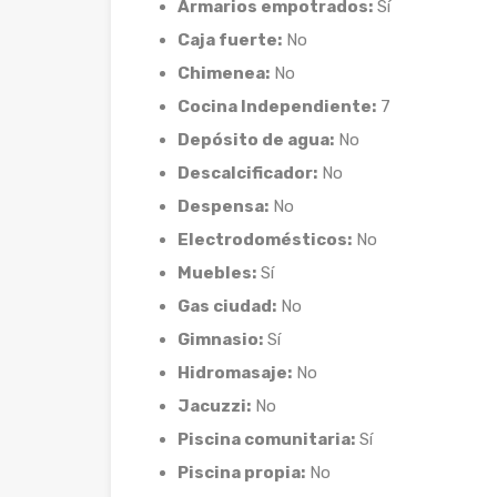
Armarios empotrados:
Sí
Caja fuerte:
No
Chimenea:
No
Cocina Independiente:
7
Depósito de agua:
No
Descalcificador:
No
Despensa:
No
Electrodomésticos:
No
Muebles:
Sí
Gas ciudad:
No
Gimnasio:
Sí
Hidromasaje:
No
Jacuzzi:
No
Piscina comunitaria:
Sí
Piscina propia:
No