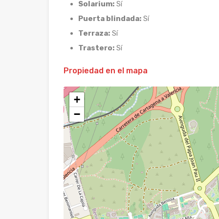
Solarium:
Sí
Puerta blindada:
Sí
Terraza:
Sí
Trastero:
Sí
Propiedad en el mapa
+
−