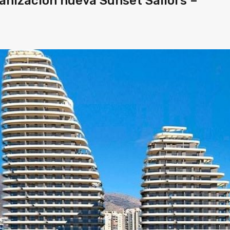
banización nueva Sunset Sailors –