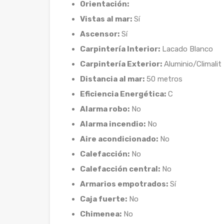
Orientación:
Vistas al mar:
Sí
Ascensor:
Sí
Carpintería Interior:
Lacado Blanco
Carpintería Exterior:
Aluminio/Climalit
Distancia al mar:
50 metros
Eficiencia Energética:
C
Alarma robo:
No
Alarma incendio:
No
Aire acondicionado:
No
Calefacción:
No
Calefacción central:
No
Armarios empotrados:
Sí
Caja fuerte:
No
Chimenea:
No