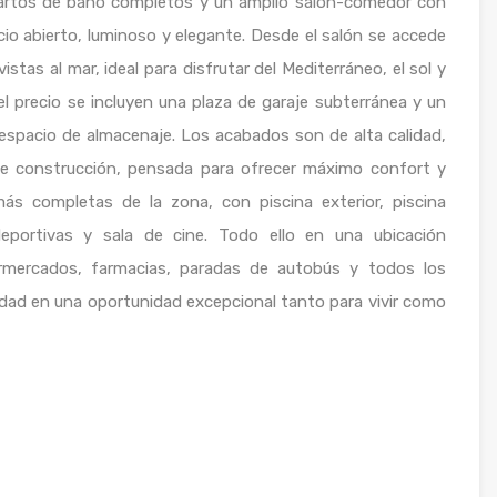
uartos de baño completos y un amplio salón-comedor con
io abierto, luminoso y elegante. Desde el salón se accede
stas al mar, ideal para disfrutar del Mediterráneo, el sol y
l precio se incluyen una plaza de garaje subterránea y un
espacio de almacenaje. Los acabados son de alta calidad,
te construcción, pensada para ofrecer máximo confort y
más completas de la zona, con piscina exterior, piscina
 deportivas y sala de cine. Todo ello en una ubicación
ermercados, farmacias, paradas de autobús y todos los
edad en una oportunidad excepcional tanto para vivir como