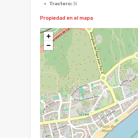
Trastero:
Sí
Propiedad en el mapa
+
−