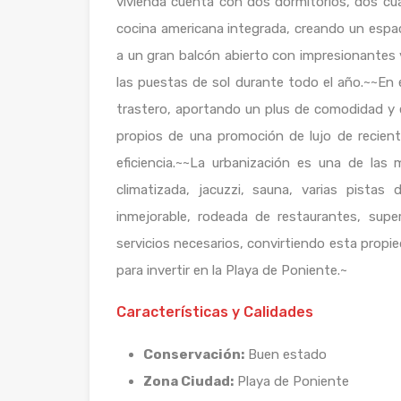
vivienda cuenta con dos dormitorios, dos c
cocina americana integrada, creando un espac
a un gran balcón abierto con impresionantes vi
las puestas de sol durante todo el año.~~En e
trastero, aportando un plus de comodidad y 
propios de una promoción de lujo de recien
eficiencia.~~La urbanización es una de las 
climatizada, jacuzzi, sauna, varias pistas
inmejorable, rodeada de restaurantes, sup
servicios necesarios, convirtiendo esta propi
para invertir en la Playa de Poniente.~
Características y Calidades
Conservación:
Buen estado
Zona Ciudad:
Playa de Poniente