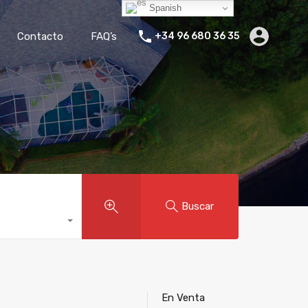
Spanish
ler Vacacional
Blog
Empresa
Contacto
FAQ’s
Contacto
FAQ’s
+34 96 680 36 35
Buscar
En Venta