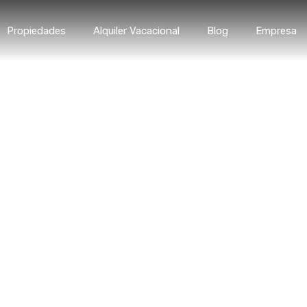
Inicio
Propiedades
Alqui
Propiedades
Alquiler Vacacional
Blog
Empresa