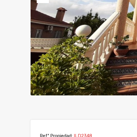
Previous
Refª Propiedad:
ILD2348