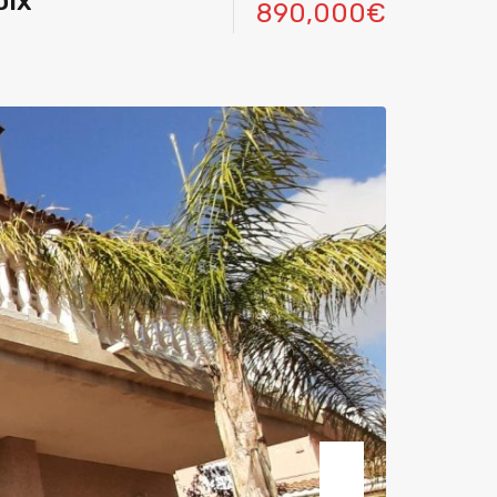
oix
890,000€