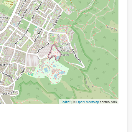
Leaflet
| ©
OpenStreetMap
contributors