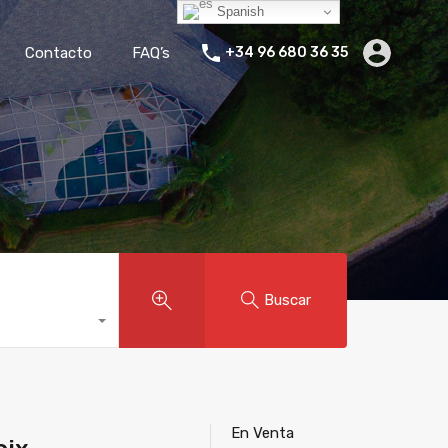
Spanish
ler Vacacional
Blog
Empresa
Contacto
FAQ’s
Contacto
FAQ’s
+34 96 680 36 35
Buscar
En Venta