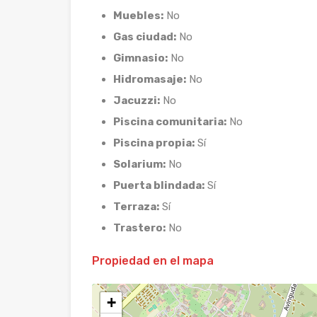
Muebles:
No
Gas ciudad:
No
Gimnasio:
No
Hidromasaje:
No
Jacuzzi:
No
Piscina comunitaria:
No
Piscina propia:
Sí
Solarium:
No
Puerta blindada:
Sí
Terraza:
Sí
Trastero:
No
Propiedad en el mapa
+