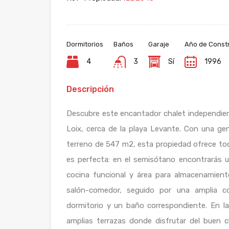
Dormitorios
Baños
Garaje
Año de Const
4
3
Sí
1996
Descripción
Descubre este encantador chalet independien
Loix, cerca de la playa Levante. Con una ge
terreno de 547 m2, esta propiedad ofrece tod
es perfecta: en el semisótano encontrarás 
cocina funcional y área para almacenamient
salón-comedor, seguido por una amplia c
dormitorio y un baño correspondiente. En l
amplias terrazas donde disfrutar del buen 