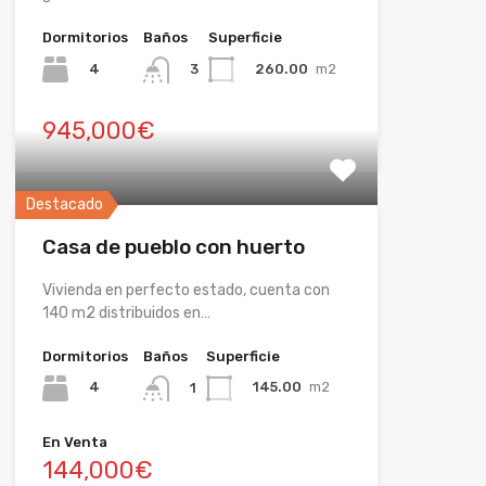
Dormitorios
Baños
Superficie
4
260.00
m2
3
945,000€
Destacado
Casa de pueblo con huerto
Vivienda en perfecto estado, cuenta con
140 m2 distribuidos en…
Dormitorios
Baños
Superficie
4
145.00
m2
1
En Venta
144,000€