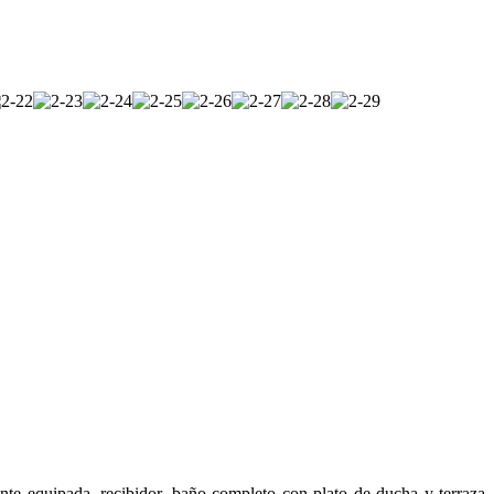
nte equipada, recibidor, baño completo con plato de ducha y terraza