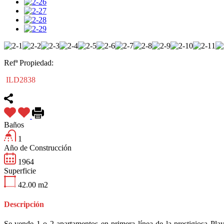
Refª Propiedad:
ILD2838
Baños
1
Año de Construcción
1964
Superficie
42.00
m2
Descripción
Se vende 1 o 2 apartamentos en primera línea de la prestigiosa Pla