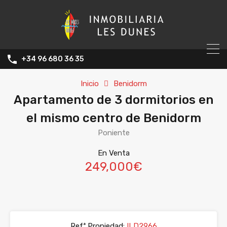
+34 96 680 36 35
Inicio
Benidorm
Apartamento de 3 dormitorios en
el mismo centro de Benidorm
Poniente
En Venta
249,000€
Refª Propiedad:
ILD2966