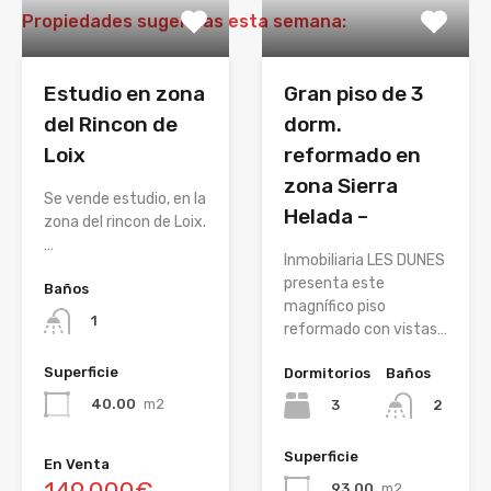
Propiedades sugeridas esta semana:
Estudio en zona
Gran piso de 3
del Rincon de
dorm.
Loix
reformado en
zona Sierra
Se vende estudio, en la
Helada –
zona del rincon de Loix.
…
Inmobiliaria LES DUNES
presenta este
Baños
magnífico piso
1
reformado con vistas…
Superficie
Dormitorios
Baños
40.00
m2
3
2
Superficie
En Venta
93.00
m2