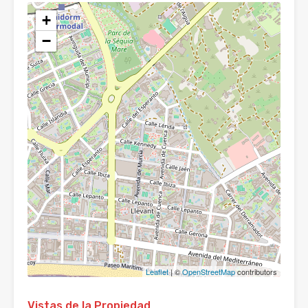
+
−
Leaflet
| ©
OpenStreetMap
contributors
Vistas de la Propiedad