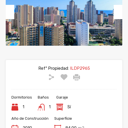
Previous
Next
Refª Propiedad:
ILDP2965
Dormitorios
Baños
Garaje
1
1
Sí
Año de Construcción
Superficie