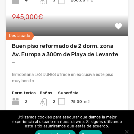
4
260.00
m2
3
945,000€
Destacado
Buen piso reformado de 2 dorm. zona
Av. Europa a 300m de Playa de Levante
–
Inmobiliaria LES DUNES ofrece en exclusiva este piso
muy bonito…
Dormitorios
Baños
Superficie
2
75.00
m2
2
En Venta
Utilizamos cookies para asegurar que damos la mejor
experiencia al usuario en nuestra web. Si sigues utilizando
290,000€
este sitio asumiremos que estás de acuerdo.