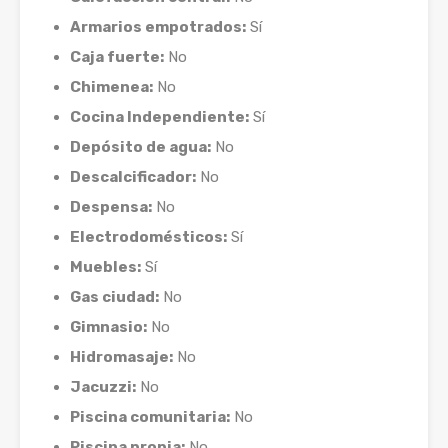
Armarios empotrados:
Sí
Caja fuerte:
No
Chimenea:
No
Cocina Independiente:
Sí
Depósito de agua:
No
Descalcificador:
No
Despensa:
No
Electrodomésticos:
Sí
Muebles:
Sí
Gas ciudad:
No
Gimnasio:
No
Hidromasaje:
No
Jacuzzi:
No
Piscina comunitaria:
No
Piscina propia:
No