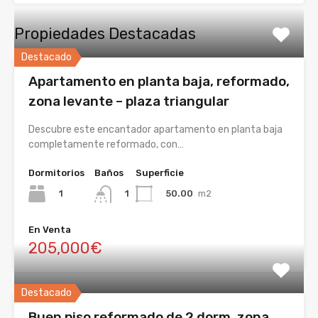
Propiedades Destacadas
Destacado
Apartamento en planta baja, reformado,
zona levante – plaza triangular
Descubre este encantador apartamento en planta baja
completamente reformado, con…
Dormitorios
Baños
Superficie
1
50.00
m2
1
En Venta
205,000€
Destacado
Buen piso reformado de 2 dorm. zona