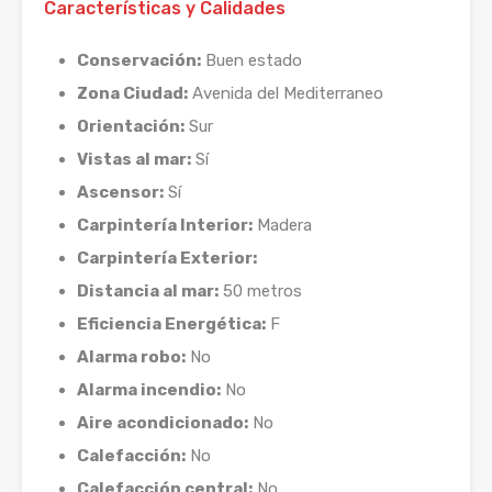
Características y Calidades
Conservación:
Buen estado
Zona Ciudad:
Avenida del Mediterraneo
Orientación:
Sur
Vistas al mar:
Sí
Ascensor:
Sí
Carpintería Interior:
Madera
Carpintería Exterior:
Distancia al mar:
50 metros
Eficiencia Energética:
F
Alarma robo:
No
Alarma incendio:
No
Aire acondicionado:
No
Calefacción:
No
Calefacción central:
No