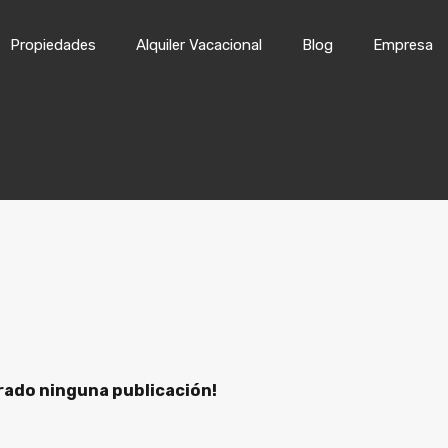
Inicio
Propiedades
Alqui
Propiedades
Alquiler Vacacional
Blog
Empresa
rado ninguna publicación!