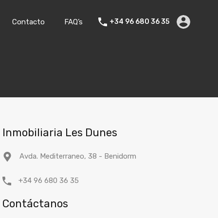
ler Vacacional
Blog
Empresa
Contacto
FAQ’s
Contacto
FAQ’s
+34 96 680 36 35
Inmobiliaria Les Dunes
Avda. Mediterraneo, 38 - Benidorm
+34 96 680 36 35
Contáctanos